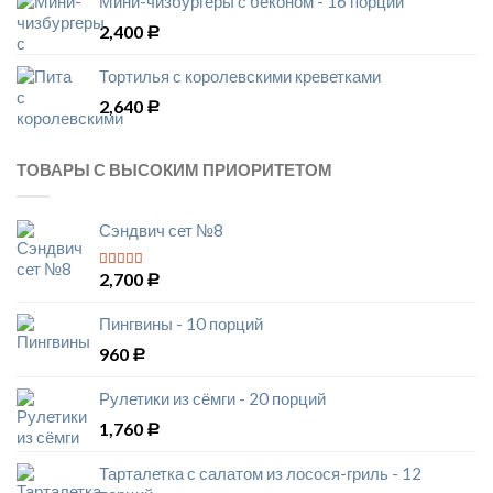
Мини-чизбургеры с беконом - 16 порций
2,400
Р
Тортилья с королевскими креветками
2,640
Р
ТОВАРЫ С ВЫСОКИМ ПРИОРИТЕТОМ
Сэндвич сет №8
2,700
5
из 5
Р
Пингвины - 10 порций
960
Р
Рулетики из сёмги - 20 порций
1,760
Р
Тарталетка с салатом из лосося-гриль - 12