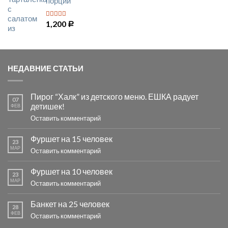
порций
1,200
5
из 5
Р
НЕДАВНИЕ СТАТЬИ
Пирог “Халк” из детского меню. ЕШКА радует
07
детишек!
ФЕВ
Оставить комментарий
Фуршет на 15 человек
23
МАР
Оставить комментарий
Фуршет на 10 человек
23
МАР
Оставить комментарий
Банкет на 25 человек
28
ФЕВ
Оставить комментарий