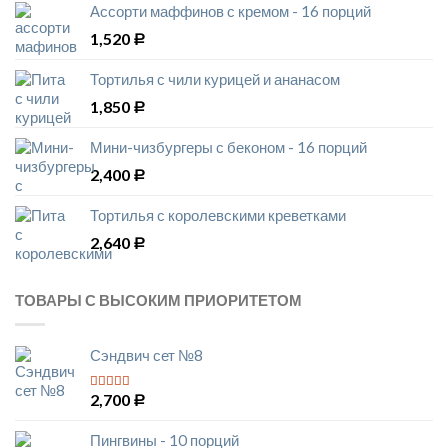
Ассорти маффинов с кремом - 16 порций
1,520
Р
Тортилья с чили курицей и ананасом
1,850
Р
Мини-чизбургеры с беконом - 16 порций
2,400
Р
Тортилья с королевскими креветками
2,640
Р
ТОВАРЫ С ВЫСОКИМ ПРИОРИТЕТОМ
Сэндвич сет №8
2,700
5
из 5
Р
Пингвины - 10 порций