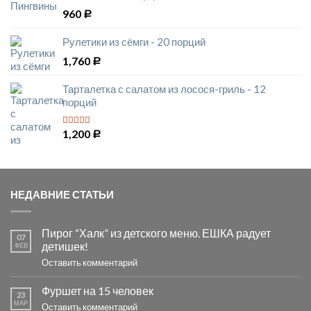
960
Р
Рулетики из сёмги - 20 порций
1,760
Р
Тарталетка с салатом из лосося-гриль - 12
порций
1,200
5
из 5
Р
НЕДАВНИЕ СТАТЬИ
Пирог “Халк” из детского меню. ЕШКА радует
07
детишек!
ФЕВ
Оставить комментарий
Фуршет на 15 человек
23
МАР
Оставить комментарий