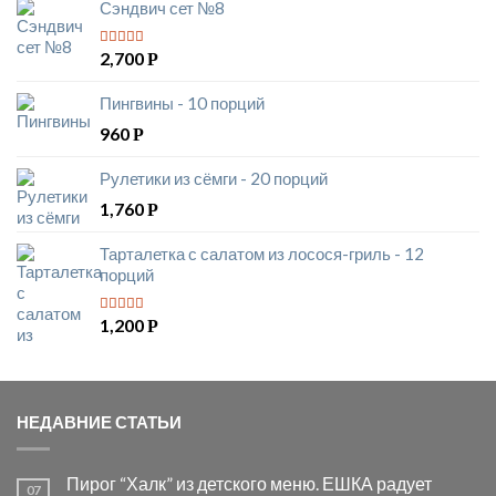
Сэндвич сет №8
2,700
Р
5
из 5
Пингвины - 10 порций
960
Р
Рулетики из сёмги - 20 порций
1,760
Р
Тарталетка с салатом из лосося-гриль - 12
порций
1,200
Р
5
из 5
НЕДАВНИЕ СТАТЬИ
Пирог “Халк” из детского меню. ЕШКА радует
07