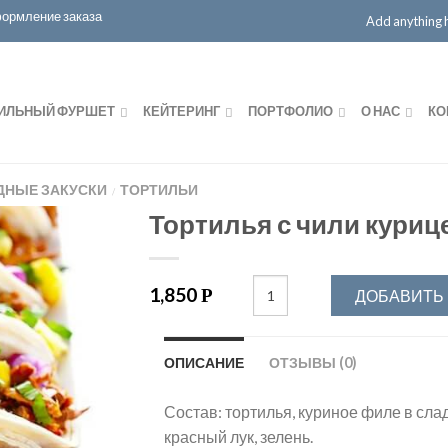
ормление заказа
Add anything he
ИЛЬНЫЙ ФУРШЕТ
КЕЙТЕРИНГ
ПОРТФОЛИО
О НАС
КО
ДНЫЕ ЗАКУСКИ
ТОРТИЛЬИ
/
Тортилья с чили куриц
1,850
Р
ДОБАВИТЬ 
ОПИСАНИЕ
ОТЗЫВЫ (0)
Состав: тортилья, куриное филе в слад
красный лук, зелень.