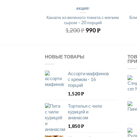
АКЦИЯ!
Канапе из вяленого томата с мягким
Бли
сыром – 20 порций
1,200
990
Р
Р
НОВЫЕ ТОВАРЫ
ТО
ПР
Ассорти маффинов
с кремом - 16
порций
1,520
Р
Тортилья с чили
курицей и
ананасом
1,850
Р