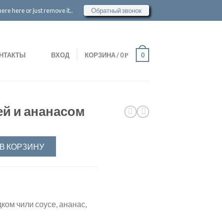
re here or just remove it..
Обратный звонок
НТАКТЫ
ВХОД
КОРЗИНА
/
0
0
Р
ей и ананасом
В КОРЗИНУ
ком чили соусе, ананас,