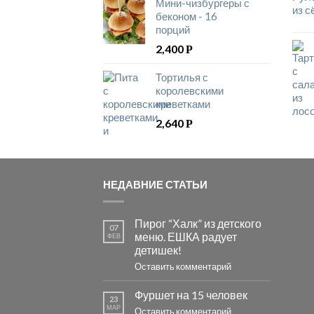
Мини-чизбургеры с
беконом - 16
порций
2,400
Р
Тортилья с
королевскими
креветками
2,640
Р
НЕДАВНИЕ СТАТЬИ
Пирог “Халк” из детского
07
меню. ЕШКА радует
ФЕВ
детишек!
Оставить комментарий
Фуршет на 15 человек
23
МАР
Оставить комментарий