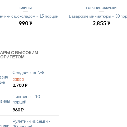
БЛИНЫ
ГОРЯЧИЕ ЗАКУСКИ
нчики с шоколадом – 15 порций
Баварские миниатюры – 30 по
990
3,855
Р
Р
ВАРЫ С ВЫСОКИМ
ИОРИТЕТОМ
Сэндвич сет №8
2,700
Р
5
из 5
Пингвины - 10
порций
960
Р
Рулетики из сёмги -
20 порций