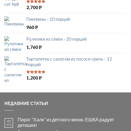
2,700
Р
5
из 5
Пингвины - 10 порций
960
Р
Рулетики из сёмги - 20 порций
1,760
Р
Тарталетка с салатом из лосося-гриль - 12
порций
1,200
Р
5
из 5
НЕДАВНИЕ СТАТЬИ
Пирог “Халк” из детского меню. ЕШКА радует
07
детишек!
ФЕВ