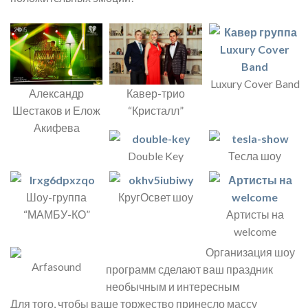
Luxury Cover Band
Кавер-трио
Александр
“Кристалл”
Шестаков и Елож
Акифева
Double Key
Тесла шоу
Шоу-группа
КругОсвет шоу
“МАМБУ-КО”
Артисты на
welcome
Организация шоу
Arfasound
программ сделают ваш праздник
необычным и интересным
Для того, чтобы ваше торжество принесло массу