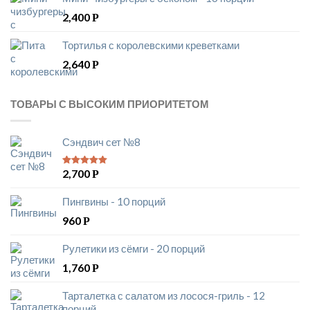
2,400
Р
Тортилья с королевскими креветками
2,640
Р
ТОВАРЫ С ВЫСОКИМ ПРИОРИТЕТОМ
Сэндвич сет №8
2,700
Р
5
из 5
Пингвины - 10 порций
960
Р
Рулетики из сёмги - 20 порций
1,760
Р
Тарталетка с салатом из лосося-гриль - 12
порций