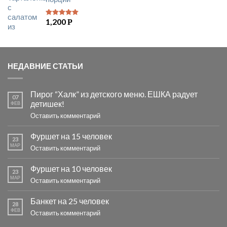
1,200
Р
5
из 5
НЕДАВНИЕ СТАТЬИ
Пирог “Халк” из детского меню. ЕШКА радует
07
детишек!
ФЕВ
Оставить комментарий
Фуршет на 15 человек
23
МАР
Оставить комментарий
Фуршет на 10 человек
23
МАР
Оставить комментарий
Банкет на 25 человек
28
ФЕВ
Оставить комментарий