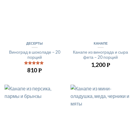
ДЕСЕРТЫ
КАНАПЕ
Виноград в шоколаде – 20
Канапе из винограда и сыра
порций
фета – 20 порций
1,200
Р
810
5
из 5
Р