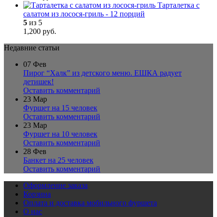
Тарталетка с
салатом из лосося-гриль - 12 порций
5
из 5
1,200
р
уб.
Недавние статьи
07
Фев
Пирог “Халк” из детского меню. ЕШКА радует
детишек!
Оставить комментарий
23
Мар
Фуршет на 15 человек
Оставить комментарий
23
Мар
Фуршет на 10 человек
Оставить комментарий
28
Фев
Банкет на 25 человек
Оставить комментарий
Оформление заказа
Корзина
Оплата и доставка мобильного фуршета
О нас