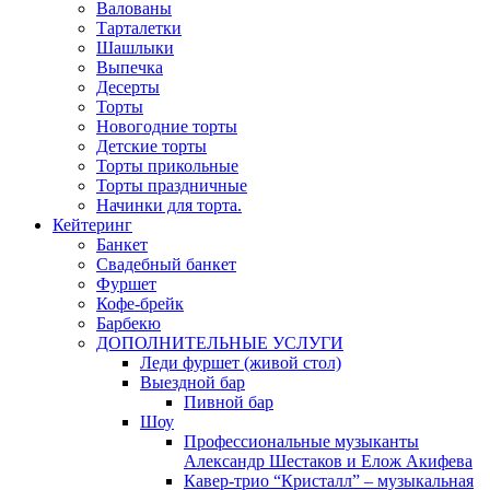
Валованы
Тарталетки
Шашлыки
Выпечка
Десерты
Торты
Новогодние торты
Детские торты
Торты прикольные
Торты праздничные
Начинки для торта.
Кейтеринг
Банкет
Свадебный банкет
Фуршет
Кофе-брейк
Барбекю
ДОПОЛНИТЕЛЬНЫЕ УСЛУГИ
Леди фуршет (живой стол)
Выездной бар
Пивной бар
Шоу
Профессиональные музыканты
Александр Шестаков и Елож Акифева
Кавер-трио “Кристалл” – музыкальная