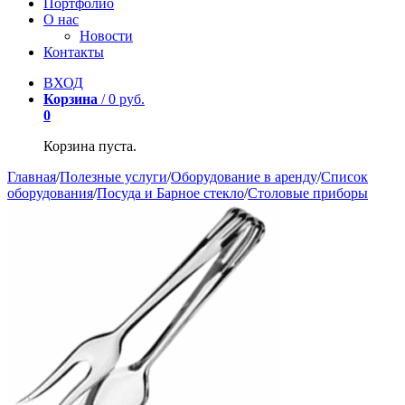
Портфолио
О нас
Новости
Контакты
ВХОД
Корзина
/
0
р
уб.
0
Корзина пуста.
Главная
/
Полезные услуги
/
Оборудование в аренду
/
Список
оборудования
/
Посуда и Барное стекло
/
Столовые приборы