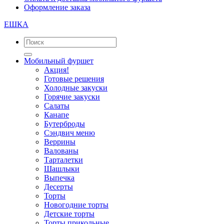
Оформление заказа
ЕШКА
Мобильный фуршет
Акция!
Готовые решения
Холодные закуски
Горячие закуски
Салаты
Канапе
Бутерброды
Сэндвич меню
Веррины
Валованы
Тарталетки
Шашлыки
Выпечка
Десерты
Торты
Новогодние торты
Детские торты
Торты прикольные