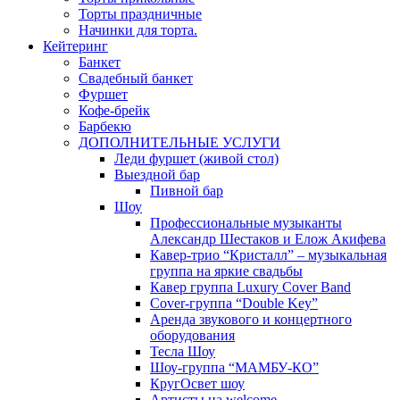
Торты праздничные
Начинки для торта.
Кейтеринг
Банкет
Свадебный банкет
Фуршет
Кофе-брейк
Барбекю
ДОПОЛНИТЕЛЬНЫЕ УСЛУГИ
Леди фуршет (живой стол)
Выездной бар
Пивной бар
Шоу
Профессиональные музыканты
Александр Шестаков и Елож Акифева
Кавер-трио “Кристалл” – музыкальная
группа на яркие свадьбы
Кавер группа Luxury Cover Band
Cover-группа “Double Key”
Аренда звукового и концертного
оборудования
Тесла Шоу
Шоу-группа “МАМБУ-КО”
КругОсвет шоу
Артисты на welcome