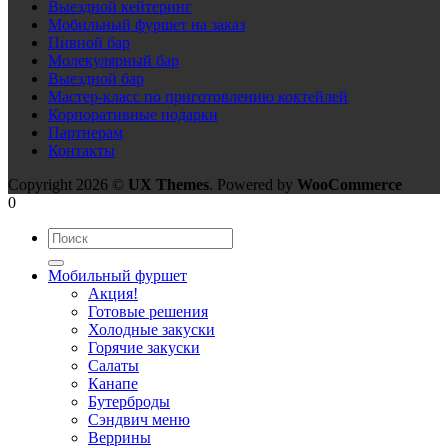
Выездной кейтеринг
Мобильный фуршет на заказ
Пивной бар
Молекулярный бар
Выездной бар
Мастер-класс по приготовлению коктейлей
Корпоративные подарки
Партнерам
Контакты
Copyright 2026 ©
UX Themes
. Powered by
WooCommerce
0
Мобильный фуршет
Акция!
Готовые решения
Холодные закуски
Горячие закуски
Салаты
Канапе
Бутерброды
Сэндвич меню
Веррины