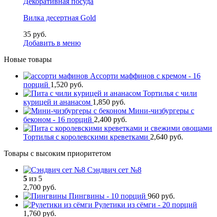
Декоративная посуда
Вилка десертная Gold
35
р
уб.
Добавить в меню
Новые товары
Ассорти маффинов с кремом - 16
порций
1,520
р
уб.
Тортилья с чили
курицей и ананасом
1,850
р
уб.
Мини-чизбургеры с
беконом - 16 порций
2,400
р
уб.
Тортилья с королевскими креветками
2,640
р
уб.
Товары с высоким приоритетом
Сэндвич сет №8
5
из 5
2,700
р
уб.
Пингвины - 10 порций
960
р
уб.
Рулетики из сёмги - 20 порций
1,760
р
уб.