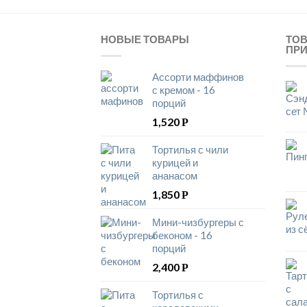
НОВЫЕ ТОВАРЫ
ТО
ПР
Ассорти маффинов
с кремом - 16
порций
1,520
Р
Тортилья с чили
курицей и
ананасом
1,850
Р
Мини-чизбургеры с
беконом - 16
порций
2,400
Р
Тортилья с