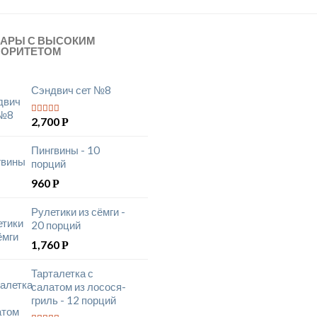
ВАРЫ С ВЫСОКИМ
ИОРИТЕТОМ
Сэндвич сет №8
2,700
Р
5
из 5
Пингвины - 10
порций
960
Р
Рулетики из сёмги -
20 порций
1,760
Р
Тарталетка с
салатом из лосося-
гриль - 12 порций