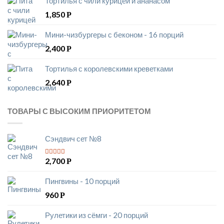
Тортилья с чили курицей и ананасом
1,850
Р
Мини-чизбургеры с беконом - 16 порций
2,400
Р
Тортилья с королевскими креветками
2,640
Р
ТОВАРЫ С ВЫСОКИМ ПРИОРИТЕТОМ
Сэндвич сет №8
2,700
Р
5
из 5
Пингвины - 10 порций
960
Р
Рулетики из сёмги - 20 порций