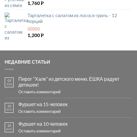
1,760
Р
Тарталетка с салатом из лосося-гриль - 12
порций
1,200
Р
5
из 5
НЕДАВНИЕ СТАТЬИ
Пирог “Халк” из детского меню. ЕШКА радует
07
детишек!
ФЕВ
Оставить комментарий
Фуршет на 15 человек
23
МАР
Оставить комментарий
Фуршет на 10 человек
23
МАР
Оставить комментарий