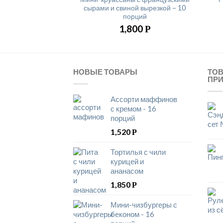
сырами и свиной вырезкой – 10
порций
1,800
Р
НОВЫЕ ТОВАРЫ
ТО
ПР
Ассорти маффинов
с кремом - 16
порций
1,520
Р
Тортилья с чили
курицей и
ананасом
1,850
Р
Мини-чизбургеры с
беконом - 16