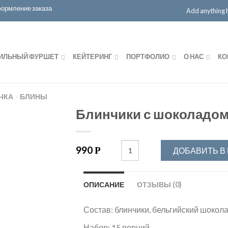
ормление заказа
Add anything he
ИЛЬНЫЙ ФУРШЕТ
КЕЙТЕРИНГ
ПОРТФОЛИО
О НАС
КО
ЧКА
БЛИНЫ
/
Блинчики с шоколадом
990
Р
ДОБАВИТЬ В
ОПИСАНИЕ
ОТЗЫВЫ (0)
Состав: блинчики, бельгийский шокола
Набор: 15 порций.