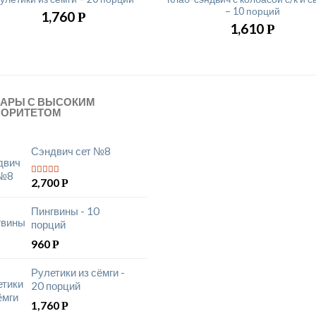
– 10 порций
1,760
Р
1,610
Р
ВАРЫ С ВЫСОКИМ
ИОРИТЕТОМ
Сэндвич сет №8
2,700
Р
5
из 5
Пингвины - 10
порций
960
Р
Рулетики из сёмги -
20 порций
1,760
Р