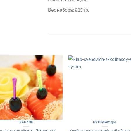
Вес набора: 825 гр.
КАНАПЕ
БУТЕРБРОДЫ
улетики из сёмги – 20 порций
Клаб-сэндвич с колбасой с/к и 