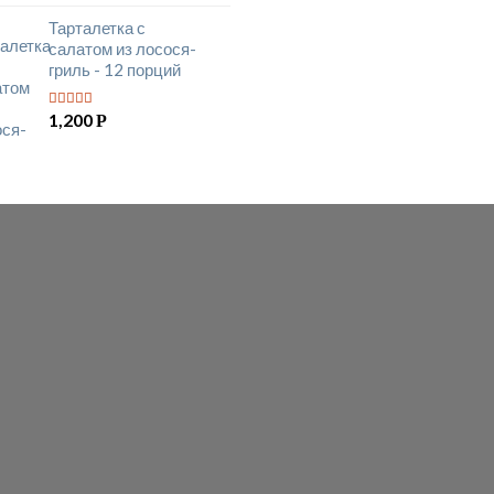
Тарталетка с
салатом из лосося-
гриль - 12 порций
1,200
Р
5
из 5