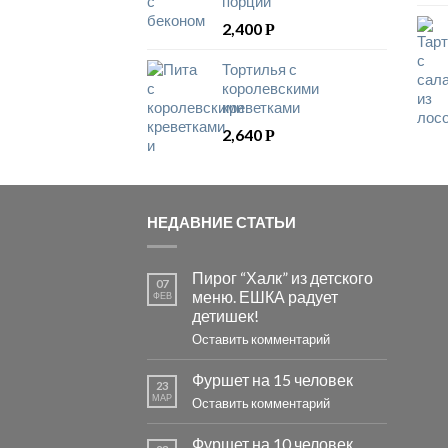
порций
2,400
Р
Тортилья с
королевскими
креветками
2,640
Р
НЕДАВНИЕ СТАТЬИ
Пирог “Халк” из детского
07
меню. ЕШКА радует
ФЕВ
детишек!
Оставить комментарий
Фуршет на 15 человек
23
МАР
Оставить комментарий
Фуршет на 10 человек