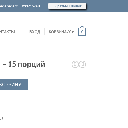
re here or just remove it..
Обратный звонок
НТАКТЫ
ВХОД
КОРЗИНА
/
0
0
Р
 – 15 порций
 КОРЗИНУ
д.