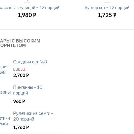
уассаны с курицей – 12 порций
Бургер сет – 12 порций
1,980
1,725
Р
Р
ВАРЫ С ВЫСОКИМ
ИОРИТЕТОМ
Сэндвич сет №8
2,700
Р
5
из 5
Пингвины - 10
порций
960
Р
Рулетики из сёмги -
20 порций
1,760
Р