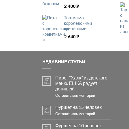
2,400
Р
Тортилья с
королевскими
креветками
2,640
Р
НЕДАВНИЕ СТАТЬИ
Пирог “Халк” из детского
07
меню. ЕШКА радует
ФЕВ
детишек!
Оставить комментарий
Фуршет на 15 человек
23
МАР
Оставить комментарий
Фуршет на 10 человек
23