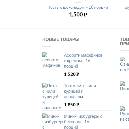
Тосты с шоколадом – 10 порций
Кр
1,500
Р
НОВЫЕ ТОВАРЫ
ТО
ПР
Ассорти маффинов
с кремом - 16
порций
1,520
Р
Тортилья с чили
курицей и
ананасом
1,850
Р
Мини-чизбургеры с
беконом - 16
порций