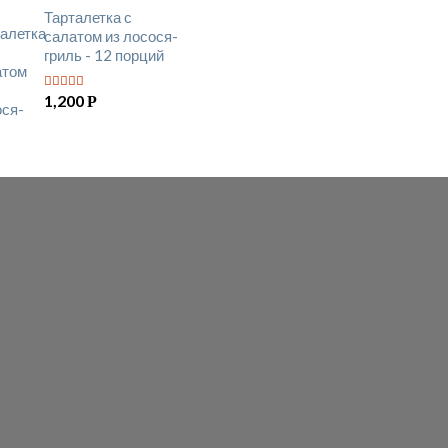
Тарталетка с
салатом из лосося-
гриль - 12 порций
1,200
Р
5
из 5