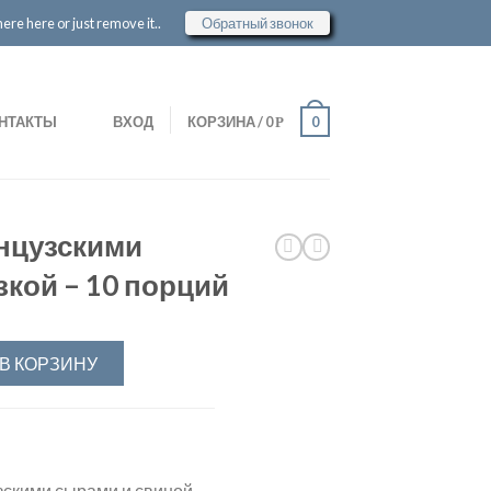
re here or just remove it..
Обратный звонок
НТАКТЫ
ВХОД
КОРЗИНА
/
0
0
Р
нцузскими
кой – 10 порций
В КОРЗИНУ
зскими сырами и свиной