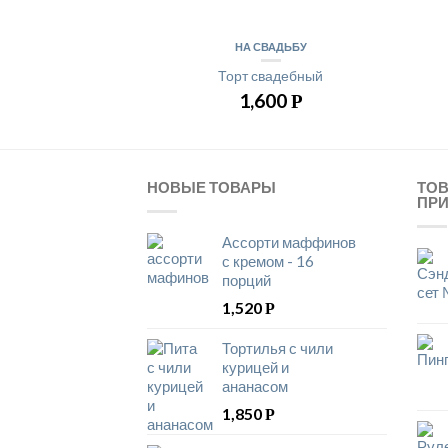
НА СВАДЬБУ
Торт свадебный
1,600
Р
НОВЫЕ ТОВАРЫ
ТО
ПР
Ассорти маффинов
с кремом - 16
порций
1,520
Р
Тортилья с чили
курицей и
ананасом
1,850
Р