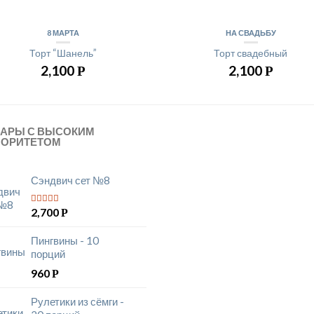
8 МАРТА
НА СВАДЬБУ
Торт “Шанель”
Торт свадебный
2,100
2,100
Р
Р
ВАРЫ С ВЫСОКИМ
ИОРИТЕТОМ
Сэндвич сет №8
2,700
Р
5
из 5
Пингвины - 10
порций
960
Р
Рулетики из сёмги -