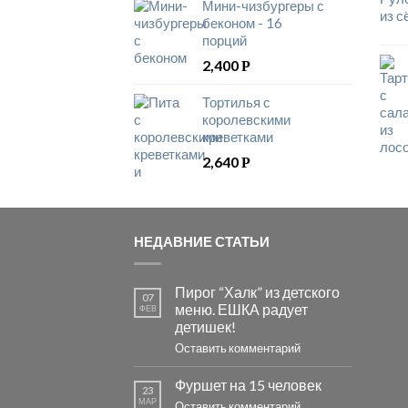
Мини-чизбургеры с
беконом - 16
порций
2,400
Р
Тортилья с
королевскими
креветками
2,640
Р
НЕДАВНИЕ СТАТЬИ
Пирог “Халк” из детского
07
меню. ЕШКА радует
ФЕВ
детишек!
Оставить комментарий
Фуршет на 15 человек
23
МАР
Оставить комментарий