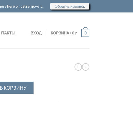
re here or just remove it..
Обратный звонок
НТАКТЫ
ВХОД
КОРЗИНА
/
0
0
Р
В КОРЗИНУ