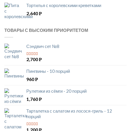
Тортилья с королевскими креветками
2,640
Р
ТОВАРЫ С ВЫСОКИМ ПРИОРИТЕТОМ
Сэндвич сет №8
2,700
Р
5
из 5
Пингвины - 10 порций
960
Р
Рулетики из сёмги - 20 порций
1,760
Р
Тарталетка с салатом из лосося-гриль - 12
порций
1,200
Р
5
из 5