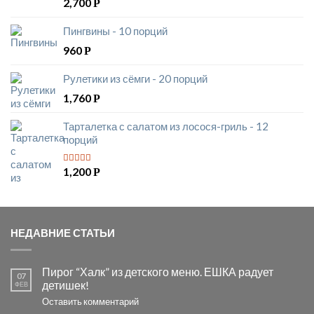
2,700
Р
5
из 5
Пингвины - 10 порций
960
Р
Рулетики из сёмги - 20 порций
1,760
Р
Тарталетка с салатом из лосося-гриль - 12
порций
1,200
Р
5
из 5
НЕДАВНИЕ СТАТЬИ
Пирог “Халк” из детского меню. ЕШКА радует
07
детишек!
ФЕВ
Оставить комментарий