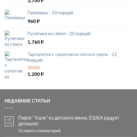
2,700
Р
5
из 5
Пингвины - 10 порций
960
Р
Рулетики из сёмги - 20 порций
1,760
Р
Тарталетка с салатом из лосося-гриль - 12
порций
1,200
Р
5
из 5
НЕДАВНИЕ СТАТЬИ
Пирог “Халк” из детского меню. ЕШКА радует
07
детишек!
ФЕВ
Оставить комментарий