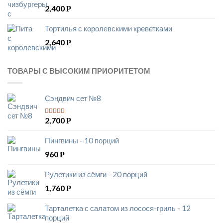
2,400
Р
Тортилья с королевскими креветками
2,640
Р
ТОВАРЫ С ВЫСОКИМ ПРИОРИТЕТОМ
Сэндвич сет №8
2,700
Р
5
из 5
Пингвины - 10 порций
960
Р
Рулетики из сёмги - 20 порций
1,760
Р
Тарталетка с салатом из лосося-гриль - 12
порций