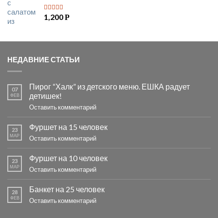
1,200
Р
5
из 5
НЕДАВНИЕ СТАТЬИ
Пирог “Халк” из детского меню. ЕШКА радует
07
детишек!
ФЕВ
Оставить комментарий
Фуршет на 15 человек
23
МАР
Оставить комментарий
Фуршет на 10 человек
23
МАР
Оставить комментарий
Банкет на 25 человек
28
ФЕВ
Оставить комментарий