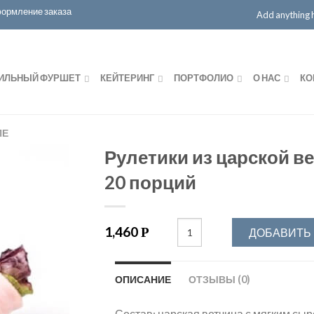
ормление заказа
Add anything he
ИЛЬНЫЙ ФУРШЕТ
КЕЙТЕРИНГ
ПОРТФОЛИО
О НАС
КО
ПЕ
Рулетики из царской в
20 порций
1,460
Р
ДОБАВИТЬ 
ОПИСАНИЕ
ОТЗЫВЫ (0)
Состав: царская ветчина с мягким сыр