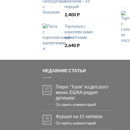
беконом - 16
порций
2,400
Р
Тортилья с
королевскими
креветками
2,640
Р
НЕДАВНИЕ СТАТЬИ
Пирог “Халк” из детского
07
меню. ЕШКА радует
ФЕВ
детишек!
Оставить комментарий
Фуршет на 15 человек
23
МАР
Оставить комментарий