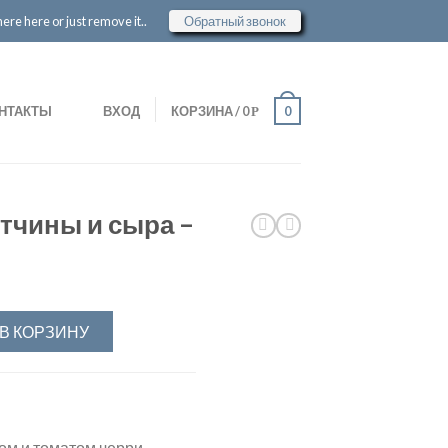
re here or just remove it..
Обратный звонок
НТАКТЫ
ВХОД
КОРЗИНА
/
0
0
Р
етчины и сыра –
В КОРЗИНУ
ом и томатом черри.