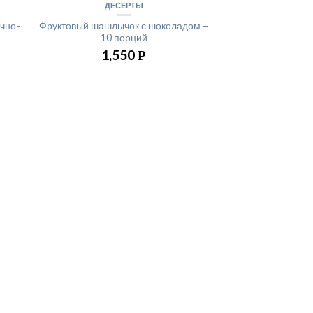
ДЕСЕРТЫ
очно-
Фруктовый шашлычок с шоколадом –
й
10 порций
1,550
Р