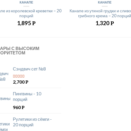
КАНАПЕ
КАНАПЕ
пе из королевской креветки – 20
Канапе из утиной грудки и слив
порций
грибного крема – 20 порци
1,895
1,320
Р
Р
ВАРЫ С ВЫСОКИМ
ИОРИТЕТОМ
Сэндвич сет №8
2,700
Р
5
из 5
Пингвины - 10
порций
960
Р
Рулетики из сёмги -
20 порций