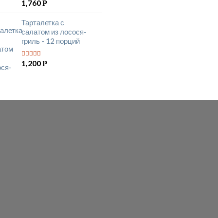
1,760
Р
Тарталетка с
салатом из лосося-
гриль - 12 порций
1,200
Р
5
из 5