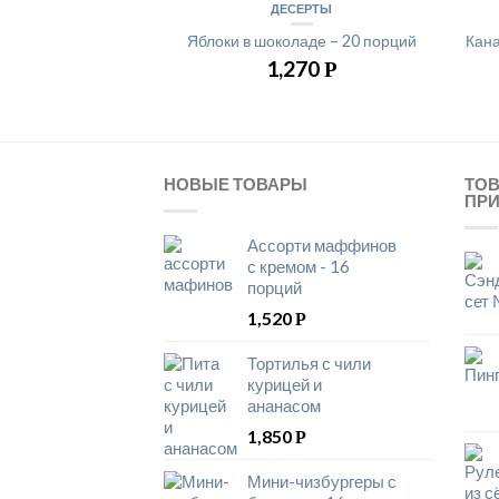
ДЕСЕРТЫ
Яблоки в шоколаде – 20 порций
Кана
1,270
Р
НОВЫЕ ТОВАРЫ
ТО
ПР
Ассорти маффинов
с кремом - 16
порций
1,520
Р
Тортилья с чили
курицей и
ананасом
1,850
Р
Мини-чизбургеры с