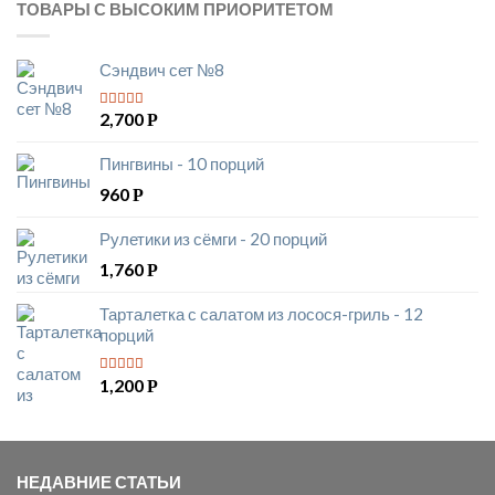
ТОВАРЫ С ВЫСОКИМ ПРИОРИТЕТОМ
Сэндвич сет №8
2,700
Р
5
из 5
Пингвины - 10 порций
960
Р
Рулетики из сёмги - 20 порций
1,760
Р
Тарталетка с салатом из лосося-гриль - 12
порций
1,200
Р
5
из 5
НЕДАВНИЕ СТАТЬИ