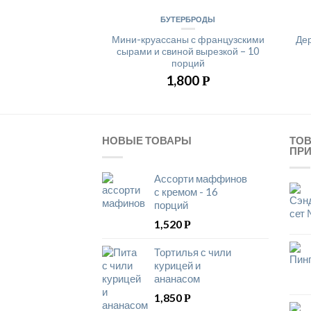
БУТЕРБРОДЫ
Мини-круассаны с французскими
Дер
сырами и свиной вырезкой – 10
порций
1,800
Р
НОВЫЕ ТОВАРЫ
ТО
ПР
Ассорти маффинов
с кремом - 16
порций
1,520
Р
Тортилья с чили
курицей и
ананасом
1,850
Р