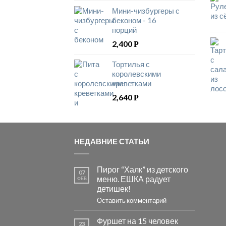
Мини-чизбургеры с
беконом - 16
порций
2,400
Р
Тортилья с
королевскими
креветками
2,640
Р
НЕДАВНИЕ СТАТЬИ
Пирог “Халк” из детского
07
меню. ЕШКА радует
ФЕВ
детишек!
Оставить комментарий
Фуршет на 15 человек
23