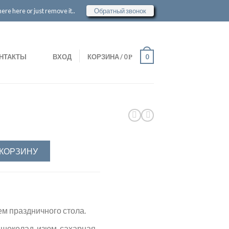
re here or just remove it..
Обратный звонок
НТАКТЫ
ВХОД
КОРЗИНА
/
0
0
Р
 КОРЗИНУ
ем праздничного стола.
 шоколад, изюм, сахарная