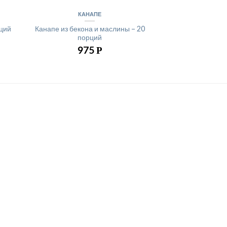
КАНАПЕ
рций
Канапе из бекона и маслины – 20
порций
975
Р