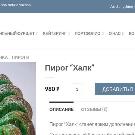
ормление заказа
Add anything he
ИЛЬНЫЙ ФУРШЕТ
КЕЙТЕРИНГ
ПОРТФОЛИО
О НАС
КО
ЧКА
ПИРОГИ
/
Пирог “Халк”
980
Р
ДОБАВИТЬ В
ОПИСАНИЕ
ОТЗЫВЫ (0)
Пирог “Халк” станет ярким дополнени
Состав: зеленый бисквит, бельгийский