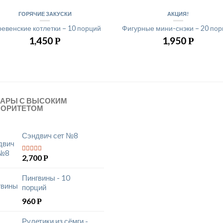
ГОРЯЧИЕ ЗАКУСКИ
АКЦИЯ!
евенские котлетки – 10 порций
Фигурные мини-снэки – 20 по
1,450
1,950
Р
Р
ВАРЫ С ВЫСОКИМ
ИОРИТЕТОМ
Сэндвич сет №8
2,700
Р
5
из 5
Пингвины - 10
порций
960
Р
Рулетики из сёмги -