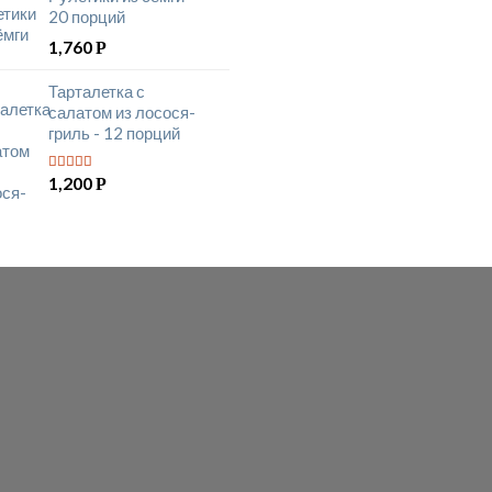
20 порций
1,760
Р
Тарталетка с
салатом из лосося-
гриль - 12 порций
1,200
Р
5
из 5