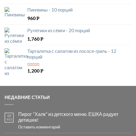
Пингвины - 10 порций
960
Р
Рулетики из сёмги - 20 порций
1,760
Р
Тарталетка с салатом из лосося-гриль - 12
порций
1,200
Р
5
из 5
НЕДАВНИЕ СТАТЬИ
Пирог “Халк” из детского меню. ЕШКА радует
07
детишек!
ФЕВ
Оставить комментарий