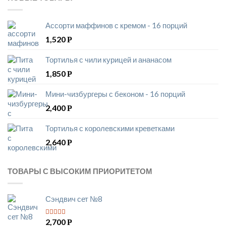
Ассорти маффинов с кремом - 16 порций
1,520
Р
Тортилья с чили курицей и ананасом
1,850
Р
Мини-чизбургеры с беконом - 16 порций
2,400
Р
Тортилья с королевскими креветками
2,640
Р
ТОВАРЫ С ВЫСОКИМ ПРИОРИТЕТОМ
Сэндвич сет №8
2,700
Р
5
из 5