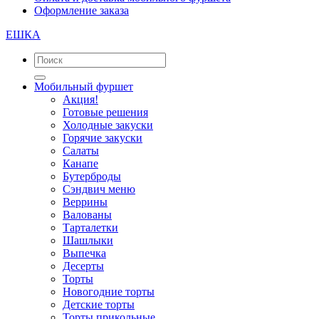
Оформление заказа
ЕШКА
Мобильный фуршет
Акция!
Готовые решения
Холодные закуски
Горячие закуски
Салаты
Канапе
Бутерброды
Сэндвич меню
Веррины
Валованы
Тарталетки
Шашлыки
Выпечка
Десерты
Торты
Новогодние торты
Детские торты
Торты прикольные