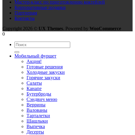
Мастер-класс по приготовлению коктейлей
Корпоративные подарки
Партнерам
Контакты
Copyright 2026 ©
UX Themes
. Powered by
WooCommerce
0
Мобильный фуршет
Акция!
Готовые решения
Холодные закуски
Горячие закуски
Салаты
Канапе
Бутерброды
Сэндвич меню
Веррины
Валованы
Тарталетки
Шашлыки
Выпечка
Десерты