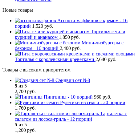
Новые товары
Ассорти маффинов с кремом - 16
порций
1,520
р
уб.
Тортилья с чили
курицей и ананасом
1,850
р
уб.
Мини-чизбургеры с
беконом - 16 порций
2,400
р
уб.
Тортилья с королевскими креветками
2,640
р
уб.
Товары с высоким приоритетом
Сэндвич сет №8
5
из 5
2,700
р
уб.
Пингвины - 10 порций
960
р
уб.
Рулетики из сёмги - 20 порций
1,760
р
уб.
Тарталетка с
салатом из лосося-гриль - 12 порций
5
из 5
1,200
р
уб.