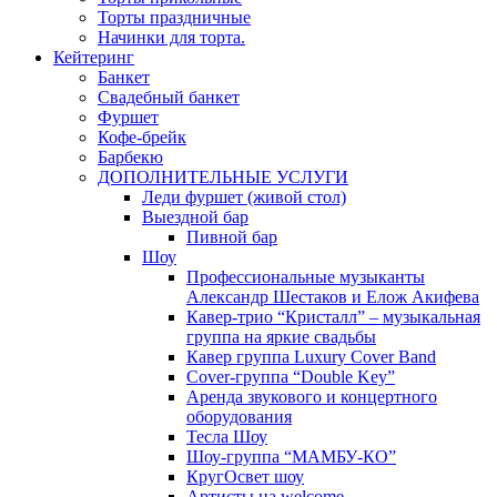
Торты праздничные
Начинки для торта.
Кейтеринг
Банкет
Свадебный банкет
Фуршет
Кофе-брейк
Барбекю
ДОПОЛНИТЕЛЬНЫЕ УСЛУГИ
Леди фуршет (живой стол)
Выездной бар
Пивной бар
Шоу
Профессиональные музыканты
Александр Шестаков и Елож Акифева
Кавер-трио “Кристалл” – музыкальная
группа на яркие свадьбы
Кавер группа Luxury Cover Band
Cover-группа “Double Key”
Аренда звукового и концертного
оборудования
Тесла Шоу
Шоу-группа “МАМБУ-КО”
КругОсвет шоу
Артисты на welcome