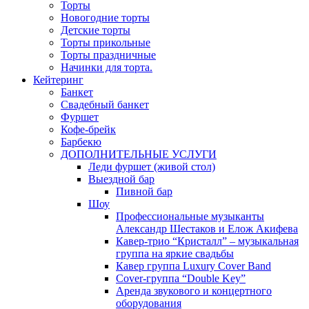
Торты
Новогодние торты
Детские торты
Торты прикольные
Торты праздничные
Начинки для торта.
Кейтеринг
Банкет
Свадебный банкет
Фуршет
Кофе-брейк
Барбекю
ДОПОЛНИТЕЛЬНЫЕ УСЛУГИ
Леди фуршет (живой стол)
Выездной бар
Пивной бар
Шоу
Профессиональные музыканты
Александр Шестаков и Елож Акифева
Кавер-трио “Кристалл” – музыкальная
группа на яркие свадьбы
Кавер группа Luxury Cover Band
Cover-группа “Double Key”
Аренда звукового и концертного
оборудования