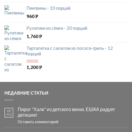
Пингвины - 10 порций
960
Р
Рулетики из сёмги - 20 порций
1,760
Р
Тарталетка с салатом из лосося-гриль - 12
порций
1,200
Р
5
из 5
НЕДАВНИЕ СТАТЬИ
Пирог “Халк” из детского меню. ЕШКА радует
07
детишек!
ФЕВ
Оставить комментарий