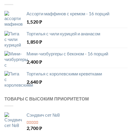
Ассорти маффинов с кремом - 16 порций
1,520
Р
Тортилья с чили курицей и ананасом
1,850
Р
Мини-чизбургеры с беконом - 16 порций
2,400
Р
Тортилья с королевскими креветками
2,640
Р
ТОВАРЫ С ВЫСОКИМ ПРИОРИТЕТОМ
Сэндвич сет №8
2,700
Р
5
из 5