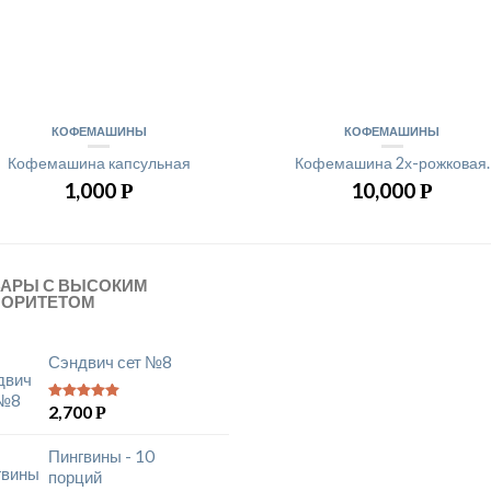
КОФЕМАШИНЫ
КОФЕМАШИНЫ
Кофемашина капсульная
Кофемашина 2х-рожковая.
1,000
10,000
Р
Р
ВАРЫ С ВЫСОКИМ
ИОРИТЕТОМ
Сэндвич сет №8
2,700
Р
5
из 5
Пингвины - 10
порций