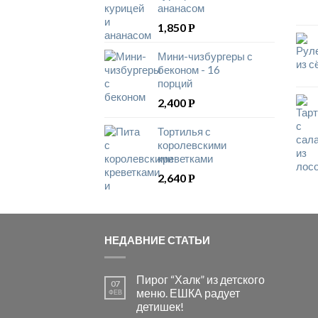
ананасом
1,850
Р
Мини-чизбургеры с
беконом - 16
порций
2,400
Р
Тортилья с
королевскими
креветками
2,640
Р
НЕДАВНИЕ СТАТЬИ
Пирог “Халк” из детского
07
меню. ЕШКА радует
ФЕВ
детишек!