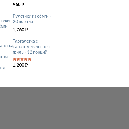
960
Р
Рулетики из сёмги -
20 порций
1,760
Р
Тарталетка с
салатом из лосося-
гриль - 12 порций
1,200
Р
5
из 5