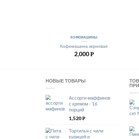
КОФЕМАШИНЫ
Кофемашина зерновая
2,000
Р
НОВЫЕ ТОВАРЫ
ТО
ПР
Ассорти маффинов
с кремом - 16
порций
1,520
Р
Тортилья с чили
курицей и