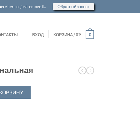
re here or just remove it..
Обратный звонок
ОНТАКТЫ
ВХОД
КОРЗИНА
/
0
0
Р
нальная
 КОРЗИНУ