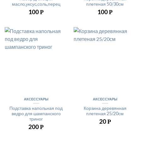
масло,уксус,соль,перец
плетеная 50/30см
100
100
Р
Р
АКСЕССУАРЫ
АКСЕССУАРЫ
Подставка напольная под
Корзина деревянная
ведро для шампанского
плетеная 25/20см
триног
20
Р
200
Р