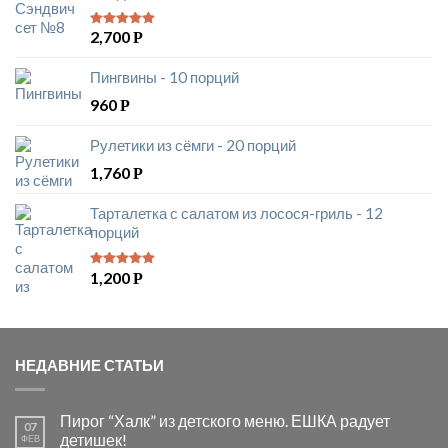
2,700
Р
5
из 5
Пингвины - 10 порций
960
Р
Рулетики из сёмги - 20 порций
1,760
Р
Тарталетка с салатом из лосося-гриль - 12
порций
1,200
Р
5
из 5
НЕДАВНИЕ СТАТЬИ
Пирог “Халк” из детского меню. ЕШКА радует
07
детишек!
ФЕВ