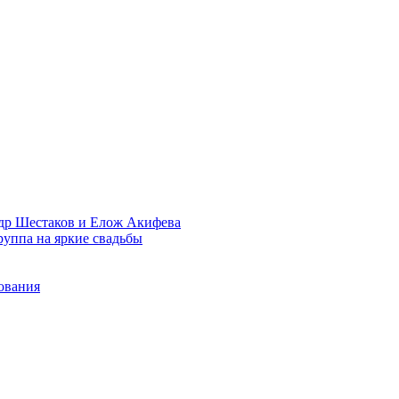
др Шестаков и Елож Акифева
руппа на яркие свадьбы
ования