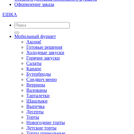
Оформление заказа
ЕШКА
Мобильный фуршет
Акция!
Готовые решения
Холодные закуски
Горячие закуски
Салаты
Канапе
Бутерброды
Сэндвич меню
Веррины
Валованы
Тарталетки
Шашлыки
Выпечка
Десерты
Торты
Новогодние торты
Детские торты
Торты прикольные