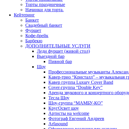
Торты праздничные
Начинки для торта.
Кейтеринг
Банкет
Свадебный банкет
Фуршет
Кофе-брейк
Барбекю
ДОПОЛНИТЕЛЬНЫЕ УСЛУГИ
Леди фуршет (живой стол)
Выездной бар
Пивной бар
Шоу
Профессиональные музыканты Алексан
Кавер-трио “Кристалл” – музыкальная г
Кавер группа Luxury Cover Band
Cover-группа “Double Key”
Аренда звукового и концертного оборуд
Тесла Шоу
Шоу-группа “МАМБУ-КО”
КругОсвет шоу
Артисты на welcome
Фотограф Евгений Андреев
Arfasound
Оформление воздушными шарами