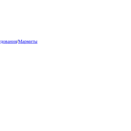
удования
/
Мармиты