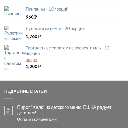
Пингвины - 10 порций
960
Р
Рулетики из сёмги - 20 порций
1,760
Р
Тарталетка с салатом из лосося-гриль - 12
порций
1,200
Р
5
из 5
НЕДАВНИЕ СТАТЬИ
Пирог “Халк” из детского меню. ЕШКА радует
07
детишек!
ФЕВ
Оставить комментарий