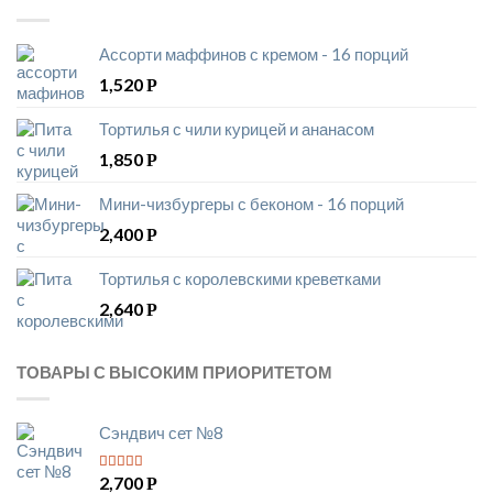
Ассорти маффинов с кремом - 16 порций
1,520
Р
Тортилья с чили курицей и ананасом
1,850
Р
Мини-чизбургеры с беконом - 16 порций
2,400
Р
Тортилья с королевскими креветками
2,640
Р
ТОВАРЫ С ВЫСОКИМ ПРИОРИТЕТОМ
Сэндвич сет №8
2,700
Р
5
из 5