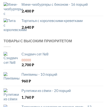
Мини-чизбургеры с беконом - 16 порций
2,400
Р
Тортилья с королевскими креветками
2,640
Р
ТОВАРЫ С ВЫСОКИМ ПРИОРИТЕТОМ
Сэндвич сет №8
2,700
Р
5
из 5
Пингвины - 10 порций
960
Р
Рулетики из сёмги - 20 порций
1,760
Р
Тарталетка с салатом из лосося-гриль - 12