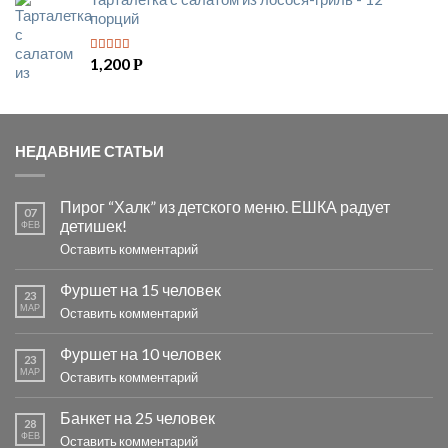
порций
1,200
Р
5
из 5
НЕДАВНИЕ СТАТЬИ
Пирог “Халк” из детского меню. ЕШКА радует
07
детишек!
ФЕВ
Оставить комментарий
Фуршет на 15 человек
23
МАР
Оставить комментарий
Фуршет на 10 человек
23
МАР
Оставить комментарий
Банкет на 25 человек
28
ФЕВ
Оставить комментарий