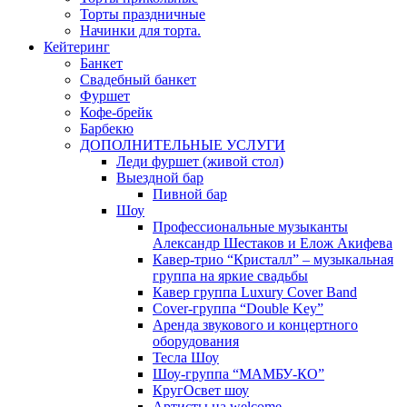
Торты праздничные
Начинки для торта.
Кейтеринг
Банкет
Свадебный банкет
Фуршет
Кофе-брейк
Барбекю
ДОПОЛНИТЕЛЬНЫЕ УСЛУГИ
Леди фуршет (живой стол)
Выездной бар
Пивной бар
Шоу
Профессиональные музыканты
Александр Шестаков и Елож Акифева
Кавер-трио “Кристалл” – музыкальная
группа на яркие свадьбы
Кавер группа Luxury Cover Band
Cover-группа “Double Key”
Аренда звукового и концертного
оборудования
Тесла Шоу
Шоу-группа “МАМБУ-КО”
КругОсвет шоу
Артисты на welcome