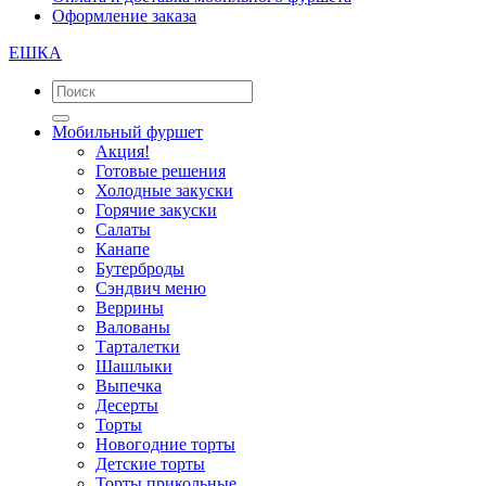
Оформление заказа
ЕШКА
Мобильный фуршет
Акция!
Готовые решения
Холодные закуски
Горячие закуски
Салаты
Канапе
Бутерброды
Сэндвич меню
Веррины
Валованы
Тарталетки
Шашлыки
Выпечка
Десерты
Торты
Новогодние торты
Детские торты
Торты прикольные