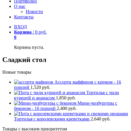
Портфолио
О нас
Новости
Контакты
ВХОД
Корзина
/
0
р
уб.
0
Корзина пуста.
Сладкий стол
Новые товары
Ассорти маффинов с кремом - 16
порций
1,520
р
уб.
Тортилья с чили
курицей и ананасом
1,850
р
уб.
Мини-чизбургеры с
беконом - 16 порций
2,400
р
уб.
Тортилья с королевскими креветками
2,640
р
уб.
Товары с высоким приоритетом