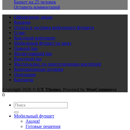
Банкет на 25 человек
Оставить комментарий
Оформление заказа
Корзина
Оплата и доставка мобильного фуршета
О нас
Выездной кейтеринг
Мобильный фуршет на заказ
Пивной бар
Молекулярный бар
Выездной бар
Мастер-класс по приготовлению коктейлей
Корпоративные подарки
Партнерам
Контакты
Copyright 2026 ©
UX Themes
. Powered by
WooCommerce
0
Мобильный фуршет
Акция!
Готовые решения