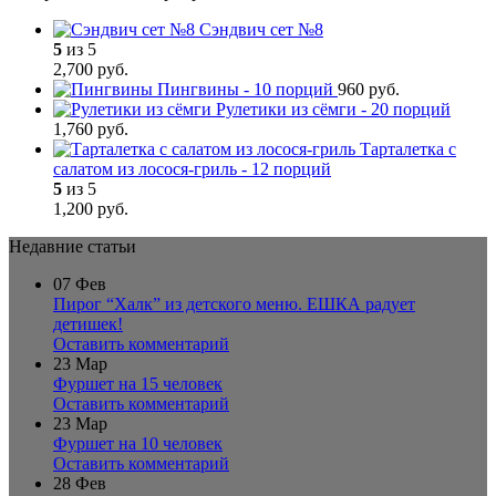
Сэндвич сет №8
5
из 5
2,700
р
уб.
Пингвины - 10 порций
960
р
уб.
Рулетики из сёмги - 20 порций
1,760
р
уб.
Тарталетка с
салатом из лосося-гриль - 12 порций
5
из 5
1,200
р
уб.
Недавние статьи
07
Фев
Пирог “Халк” из детского меню. ЕШКА радует
детишек!
Оставить комментарий
23
Мар
Фуршет на 15 человек
Оставить комментарий
23
Мар
Фуршет на 10 человек
Оставить комментарий
28
Фев