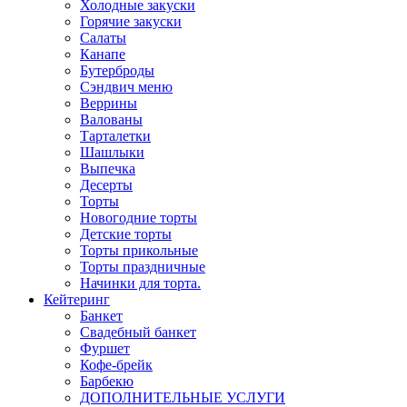
Холодные закуски
Горячие закуски
Салаты
Канапе
Бутерброды
Сэндвич меню
Веррины
Валованы
Тарталетки
Шашлыки
Выпечка
Десерты
Торты
Новогодние торты
Детские торты
Торты прикольные
Торты праздничные
Начинки для торта.
Кейтеринг
Банкет
Свадебный банкет
Фуршет
Кофе-брейк
Барбекю
ДОПОЛНИТЕЛЬНЫЕ УСЛУГИ