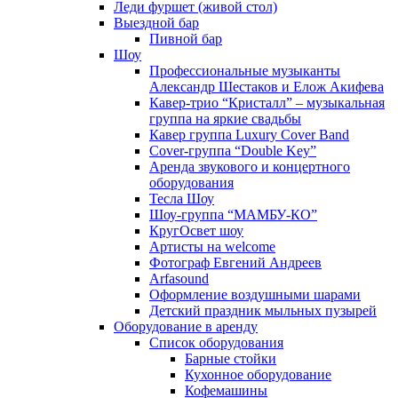
Леди фуршет (живой стол)
Выездной бар
Пивной бар
Шоу
Профессиональные музыканты
Александр Шестаков и Елож Акифева
Кавер-трио “Кристалл” – музыкальная
группа на яркие свадьбы
Кавер группа Luxury Cover Band
Cover-группа “Double Key”
Аренда звукового и концертного
оборудования
Тесла Шоу
Шоу-группа “МАМБУ-КО”
КругОсвет шоу
Артисты на welcome
Фотограф Евгений Андреев
Arfasound
Оформление воздушными шарами
Детский праздник мыльных пузырей
Оборудование в аренду
Список оборудования
Барные стойки
Кухонное оборудование
Кофемашины