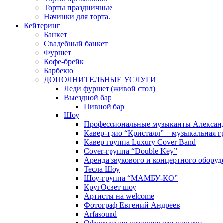
Торты праздничные
Начинки для торта.
Кейтеринг
Банкет
Свадебный банкет
Фуршет
Кофе-брейк
Барбекю
ДОПОЛНИТЕЛЬНЫЕ УСЛУГИ
Леди фуршет (живой стол)
Выездной бар
Пивной бар
Шоу
Профессиональные музыканты Алексан
Кавер-трио “Кристалл” – музыкальная г
Кавер группа Luxury Cover Band
Cover-группа “Double Key”
Аренда звукового и концертного оборуд
Тесла Шоу
Шоу-группа “МАМБУ-КО”
КругОсвет шоу
Артисты на welcome
Фотограф Евгений Андреев
Arfasound
Оформление воздушными шарами