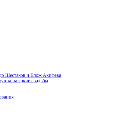
др Шестаков и Елож Акифева
руппа на яркие свадьбы
ования