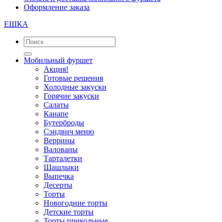
Оформление заказа
ЕШКА
Мобильный фуршет
Акция!
Готовые решения
Холодные закуски
Горячие закуски
Салаты
Канапе
Бутерброды
Сэндвич меню
Веррины
Валованы
Тарталетки
Шашлыки
Выпечка
Десерты
Торты
Новогодние торты
Детские торты
Торты прикольные