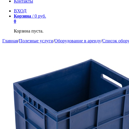
Контакты
ВХОД
Корзина
/
0
р
уб.
0
Корзина пуста.
Главная
/
Полезные услуги
/
Оборудование в аренду
/
Список обор