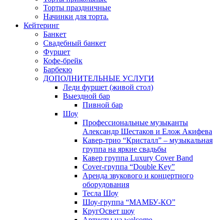
Торты праздничные
Начинки для торта.
Кейтеринг
Банкет
Свадебный банкет
Фуршет
Кофе-брейк
Барбекю
ДОПОЛНИТЕЛЬНЫЕ УСЛУГИ
Леди фуршет (живой стол)
Выездной бар
Пивной бар
Шоу
Профессиональные музыканты
Александр Шестаков и Елож Акифева
Кавер-трио “Кристалл” – музыкальная
группа на яркие свадьбы
Кавер группа Luxury Cover Band
Cover-группа “Double Key”
Аренда звукового и концертного
оборудования
Тесла Шоу
Шоу-группа “МАМБУ-КО”
КругОсвет шоу
Артисты на welcome