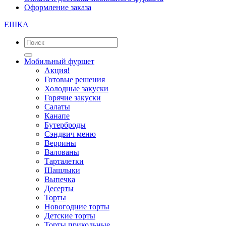
Оформление заказа
ЕШКА
Мобильный фуршет
Акция!
Готовые решения
Холодные закуски
Горячие закуски
Салаты
Канапе
Бутерброды
Сэндвич меню
Веррины
Валованы
Тарталетки
Шашлыки
Выпечка
Десерты
Торты
Новогодние торты
Детские торты
Торты прикольные