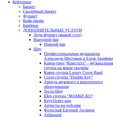
Кейтеринг
Банкет
Свадебный банкет
Фуршет
Кофе-брейк
Барбекю
ДОПОЛНИТЕЛЬНЫЕ УСЛУГИ
Леди фуршет (живой стол)
Выездной бар
Пивной бар
Шоу
Профессиональные музыканты
Александр Шестаков и Елож Акифева
Кавер-трио “Кристалл” – музыкальная
группа на яркие свадьбы
Кавер группа Luxury Cover Band
Cover-группа “Double Key”
Аренда звукового и концертного
оборудования
Тесла Шоу
Шоу-группа “МАМБУ-КО”
КругОсвет шоу
Артисты на welcome
Фотограф Евгений Андреев
Arfasound