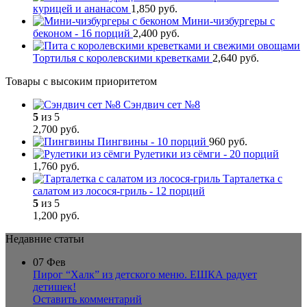
курицей и ананасом
1,850
р
уб.
Мини-чизбургеры с
беконом - 16 порций
2,400
р
уб.
Тортилья с королевскими креветками
2,640
р
уб.
Товары с высоким приоритетом
Сэндвич сет №8
5
из 5
2,700
р
уб.
Пингвины - 10 порций
960
р
уб.
Рулетики из сёмги - 20 порций
1,760
р
уб.
Тарталетка с
салатом из лосося-гриль - 12 порций
5
из 5
1,200
р
уб.
Недавние статьи
07
Фев
Пирог “Халк” из детского меню. ЕШКА радует
детишек!
Оставить комментарий