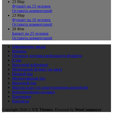
23
Мар
Фуршет на 15 человек
Оставить комментарий
23
Мар
Фуршет на 10 человек
Оставить комментарий
28
Фев
Банкет на 25 человек
Оставить комментарий
Оформление заказа
Корзина
Оплата и доставка мобильного фуршета
О нас
Выездной кейтеринг
Мобильный фуршет на заказ
Пивной бар
Молекулярный бар
Выездной бар
Мастер-класс по приготовлению коктейлей
Корпоративные подарки
Партнерам
Контакты
Copyright 2026 ©
UX Themes
. Powered by
WooCommerce